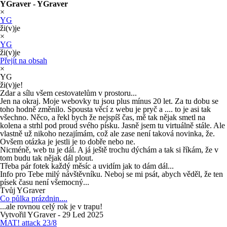
YGraver - YGraver
×
YG
ži(v)je
×
YG
ži(v)je
Přejít na obsah
×
YG
ži(v)je!
Zdar a sílu všem cestovatelům v prostoru...
Jen na okraj. Moje webovky tu jsou plus mínus 20 let. Za tu dobu se
toho hodně změnilo. Spousta věcí z webu je pryč a .... to je asi tak
všechno. Něco, a řekl bych že nejspíš čas, mě tak nějak smetl na
kolena a strhl pod proud svého písku. Jasně jsem tu virtuálně stále. Ale
vlastně už nikoho nezajímám, což ale zase není taková novinka, že.
Ovšem otázka je jestli je to dobře nebo ne.
Nicméně, web tu je dál. A já ještě trochu dýchám a tak si říkám, že v
tom budu tak nějak dál plout.
Třeba pár fotek každý měsíc a uvidím jak to dám dál...
Info pro Tebe milý návštěvníku. Neboj se mi psát, abych věděl, že ten
písek času není všemocný...
Tvůj YGraver
Co půlka prázdnin....
...ale rovnou celý rok je v trapu!
Vytvořil YGraver - 29 Led 2025
MAT! attack 23/8