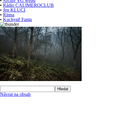
•
Archiv YG webu
•
Rádio CALIMEROCLUB
•
Jen KLUCI
•
Rinna
•
Kuchyně Fanta
Hledat
Návrat na obsah