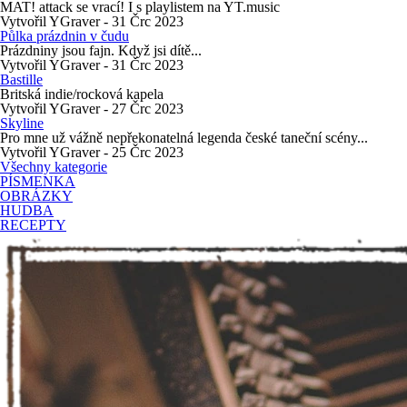
MAT! attack se vrací! I s playlistem na YT.music
Vytvořil YGraver - 31 Črc 2023
Půlka prázdnin v čudu
Prázdniny jsou fajn. Když jsi dítě...
Vytvořil YGraver - 31 Črc 2023
Bastille
Britská indie/rocková kapela
Vytvořil YGraver - 27 Črc 2023
Skyline
Pro mne už vážně nepřekonatelná legenda české taneční scény...
Vytvořil YGraver - 25 Črc 2023
Všechny kategorie
PÍSMENKA
OBRÁZKY
HUDBA
RECEPTY