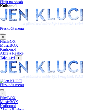
Přejít na obsah
Knihomol
Přeskočit menu
×
FilmBOX
MusicBOX
Knihomol
Akce a Reakce
Tajemství
▼
Přeskočit menu
×
FilmBOX
MusicBOX
Knihomol
Akce a Reakce