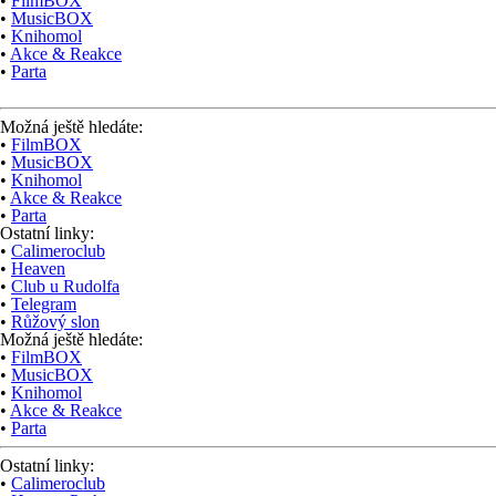
•
FilmBOX
•
MusicBOX
•
Knihomol
•
Akce & Reakce
•
Parta
Možná ještě hledáte:
•
FilmBOX
•
MusicBOX
•
Knihomol
•
Akce & Reakce
•
Parta
Ostatní linky:
•
Calimeroclub
•
Heaven
•
Club u Rudolfa
•
Telegram
•
Růžový slon
Možná ještě hledáte:
•
FilmBOX
•
MusicBOX
•
Knihomol
•
Akce & Reakce
•
Parta
Ostatní linky:
•
Calimeroclub