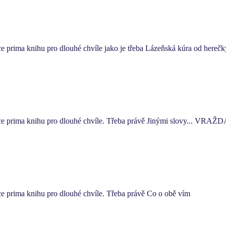
ce prima knihu pro dlouhé chvíle jako je třeba Lázeňská kúra od hereč
čce prima knihu pro dlouhé chvíle. Třeba právě Jinými slovy... VRAŽ
ce prima knihu pro dlouhé chvíle. Třeba právě Co o obě vím