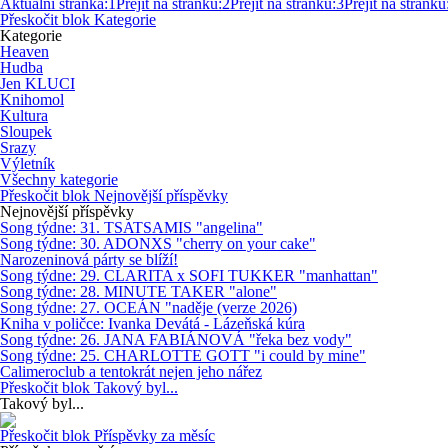
Aktuální stránka:
1
Přejít na stránku:
2
Přejít na stránku:
3
Přejít na stránku
Přeskočit blok Kategorie
Kategorie
Heaven
Hudba
Jen KLUCI
Knihomol
Kultura
Sloupek
Srazy
Výletník
Všechny kategorie
Přeskočit blok Nejnovější příspěvky
Nejnovější příspěvky
Song týdne: 31. TSATSAMIS "angelina"
Song týdne: 30. ADONXS "cherry on your cake"
Narozeninová párty se blíží!
Song týdne: 29. CLARITA x SOFI TUKKER "manhattan"
Song týdne: 28. MINUTE TAKER "alone"
Song týdne: 27. OCEÁN "naděje (verze 2026)
Kniha v poličce: Ivanka Devátá - Lázeňská kúra
Song týdne: 26. JANA FABIÁNOVÁ "řeka bez vody"
Song týdne: 25. CHARLOTTE GOTT "i could by mine"
Calimeroclub a tentokrát nejen jeho nářez
Přeskočit blok Takový byl...
Takový byl...
Přeskočit blok Příspěvky za měsíc