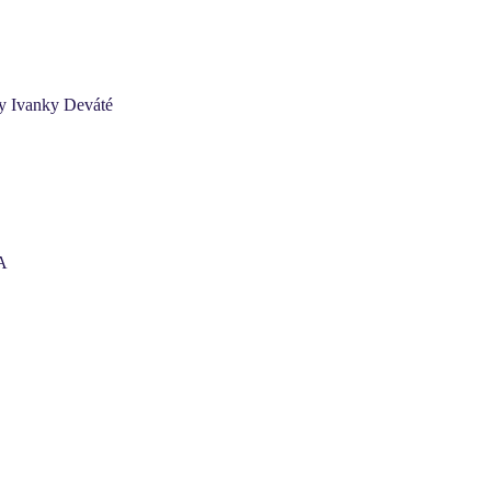
ky Ivanky Deváté
DA