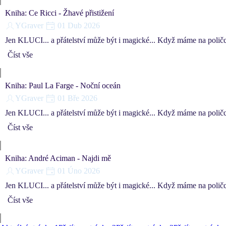
Kniha: Ce Ricci - Žhavé přistižení
YGraver
01 Dub 2026
Jen KLUCI... a přátelství může být i magické... Když máme na poličc
Číst vše
Kniha: Paul La Farge - Noční oceán
YGraver
01 Bře 2026
Jen KLUCI... a přátelství může být i magické... Když máme na polič
Číst vše
Kniha: André Aciman - Najdi mě
YGraver
01 Úno 2026
Jen KLUCI... a přátelství může být i magické... Když máme na polič
Číst vše