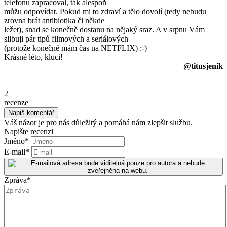
telefonu zapracoval, tak alespoň
můžu odpovídat. Pokud mi to zdraví a tělo dovolí (tedy nebudu
zrovna brát antibiotika či někde
ležet), snad se konečně dostanu na nějaký sraz. A v srpnu Vám
slibuji pár tipů filmových a seriálových
(protože konečně mám čas na NETFLIX) :-)
Krásné léto, kluci!
@titusjenik
2
recenze
Váš názor je pro nás důležitý a pomáhá nám zlepšit službu.
Napište recenzi
Jméno
*
E-mail
*
Zpráva
*