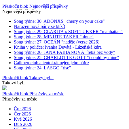
Přeskočit blok Nejnovější příspěvky
Nejnovější příspěvky
Song týdne: 30. ADONXS "cherry on your cake"
Narozeninová párty se blíží!
Song týdne: 29. CLARITA x SOFI TUKKER "manhattan"
Song týdne: 28. MINUTE TAKER "alone"
Song týdne: 27. OCEÁN "naděje (verze 2026)
Kniha v poličce: Ivanka Devátá - Lázeňská kúra
Song týdne: 26. JANA FABIÁNOVÁ "řeka bez vody"
Song týdne: 25. CHARLOTTE GOTT "i could by mine"
Calimeroclub a tentokrát nejen jeho nářez
Song týdne: 24. LASGO "rise"
Přeskočit blok Takový byl...
Takový byl...
Přeskočit blok Příspěvky za měsíc
Příspěvky za měsíc
Črc 2026
Čer 2026
Kvě 2026
Dub 2026