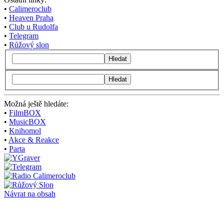
•
Calimeroclub
•
Heaven Praha
•
Club u Rudolfa
•
Telegram
•
Růžový slon
Hledat
Hledat
Možná ještě hledáte:
•
FilmBOX
•
MusicBOX
•
Knihomol
•
Akce & Reakce
•
Parta
Návrat na obsah