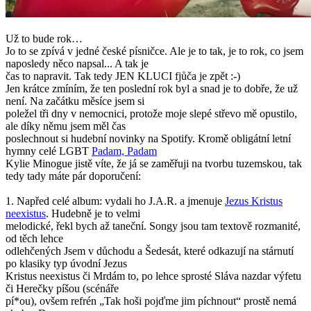
Už to bude rok…
Jo to se zpívá v jedné české písničce. Ale je to tak, je to rok, co jsem
naposledy něco napsal... A tak je
čas to napravit. Tak tedy JEN KLUCI fjůča je zpět :-)
Jen krátce zmíním, že ten poslední rok byl a snad je to dobře, že už
není. Na začátku měsíce jsem si
poležel tři dny v nemocnici, protože moje slepé střevo mě opustilo,
ale díky němu jsem měl čas
poslechnout si hudební novinky na Spotify. Kromě obligátní letní
hymny celé LGBT
Padam, Padam
Kylie Minogue jistě víte, že já se zaměřuji na tvorbu tuzemskou, tak
tedy tady máte pár doporučení:
1. Napřed celé album: vydali ho J.A.R. a jmenuje
Jezus Kristus
neexistus
. Hudebně je to velmi
melodické, řekl bych až taneční. Songy jsou tam textově rozmanité,
od těch lehce
odlehčených Jsem v důchodu a Šedesát, které odkazují na stárnutí
po klasiky typ úvodní Jezus
Kristus neexistus či Mrdám to, po lehce sprosté Sláva nazdar výfetu
či Herečky píšou (scénáře
pí*ou), ovšem refrén „Tak hoši pojďme jim píchnout“ prostě nemá