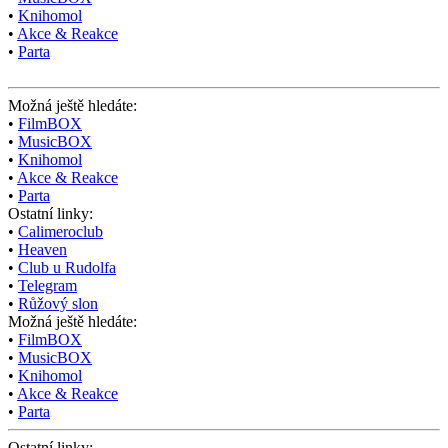
•
Knihomol
•
Akce & Reakce
•
Parta
Možná ještě hledáte:
•
FilmBOX
•
MusicBOX
•
Knihomol
•
Akce & Reakce
•
Parta
Ostatní linky:
•
Calimeroclub
•
Heaven
•
Club u Rudolfa
•
Telegram
•
Růžový slon
Možná ještě hledáte:
•
FilmBOX
•
MusicBOX
•
Knihomol
•
Akce & Reakce
•
Parta
Ostatní linky: