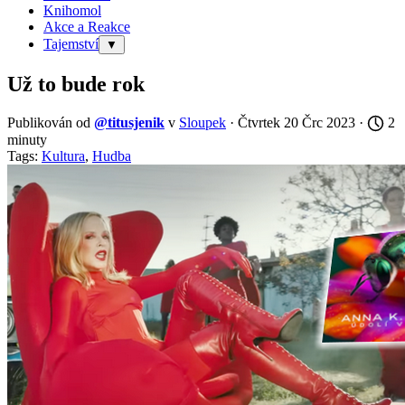
Knihomol
Akce a Reakce
Tajemství
▼
Už to bude rok
Publikován od
@titusjenik
v
Sloupek
· Čtvrtek 20 Črc 2023 ·
2
minuty
Tags:
Kultura
,
Hudba