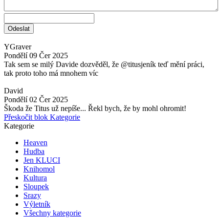
YGraver
Pondělí 09 Čer 2025
Tak sem se milý Davide dozvěděl, že @titusjeník teď mění práci,
tak proto toho má mnohem víc
David
Pondělí 02 Čer 2025
Škoda že Titus už nepíše... Řekl bych, že by mohl ohromit!
Přeskočit blok Kategorie
Kategorie
Heaven
Hudba
Jen KLUCI
Knihomol
Kultura
Sloupek
Srazy
Výletník
Všechny kategorie