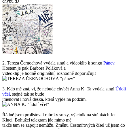
chybu :D
2. Tereza Černochová vydala singl a videoklip k songu
Pánev
.
Hostem je pak Barbora Poláková a
videoklip je hodně originální, rozhodně doporučuji!
3. Kdo mě zná, ví, že nebude chybět Anna K. Ta vydala singl
Údolí
včel
, stejně tak se bude
jmenovat i nová deska, která vyjde na podzim.
Řádně jsem prolistoval rubriky srazy, výletník na stránkách Jen
Kluci. Bohužel telegram jde mimo mě,
takže tam se zapojit nemůžu. Změnu Čestmírových čísel už jsem do