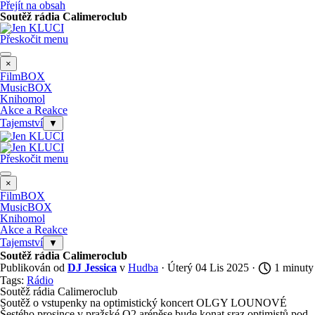
Přejít na obsah
Soutěž rádia Calimeroclub
Přeskočit menu
×
FilmBOX
MusicBOX
Knihomol
Akce a Reakce
Tajemství
▼
Přeskočit menu
×
FilmBOX
MusicBOX
Knihomol
Akce a Reakce
Tajemství
▼
Soutěž rádia Calimeroclub
Publikován od
DJ Jessica
v
Hudba
· Úterý 04 Lis 2025 ·
1 minuty
Tags:
Rádio
Soutěž rádia Calimeroclub
Soutěž o vstupenky na optimistický koncert OLGY LOUNOVÉ
Šestého prosince v pražské O2 aréněse bude konat sraz optimistů pod