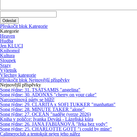
Přeskočit blok Kategorie
Kategorie
Heaven
Hudba
Jen KLUCI
Knihomol
Kultura
Sloupek
Srazy
Výletník
Všechny kategorie
Přeskočit blok Nejnovější příspěvky
Nejnovější příspěvky
Song týdne: 31. TSATSAMIS "angelina"
Song týdne: 30. ADONXS "cherry on your cake"
Narozeninová párty se blíží!
Song týdne: 29. CLARITA x SOFI TUKKER "manhattan"
Song týdne: 28. MINUTE TAKER "alone"
Song týdne: 27. OCEÁN "naděje (verze 2026)
Kniha v poličce: Ivanka Devátá - Lázeňská kúra
Song týdne: 26. JANA FABIÁNOVÁ "řeka bez vody"
Song týdne: 25. CHARLOTTE GOTT "i could by mine"
Calimeroclub a tentokrát nejen jeho nářez