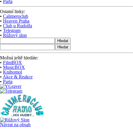
•
Parta
Ostatní linky:
•
Calimeroclub
•
Heaven Praha
•
Club u Rudolfa
•
Telegram
•
Růžový slon
Hledat
Hledat
Možná ještě hledáte:
•
FilmBOX
•
MusicBOX
•
Knihomol
•
Akce & Reakce
•
Parta
Návrat na obsah