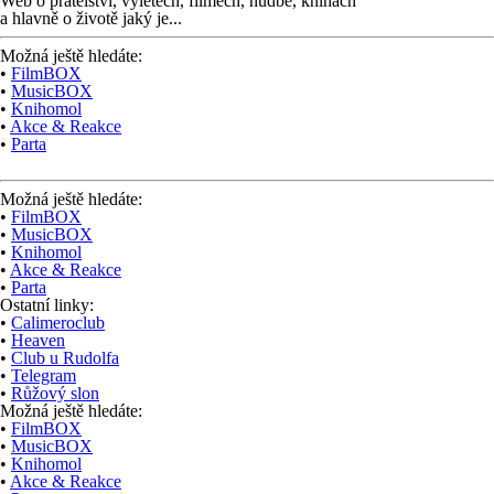
Web o přátelství,
výletech, filmech,
hudbě, knihách
a hlavně o životě jaký je...
Možná ještě hledáte:
•
FilmBOX
•
MusicBOX
•
Knihomol
•
Akce & Reakce
•
Parta
Možná ještě hledáte:
•
FilmBOX
•
MusicBOX
•
Knihomol
•
Akce & Reakce
•
Parta
Ostatní linky:
•
Calimeroclub
•
Heaven
•
Club u Rudolfa
•
Telegram
•
Růžový slon
Možná ještě hledáte:
•
FilmBOX
•
MusicBOX
•
Knihomol
•
Akce & Reakce