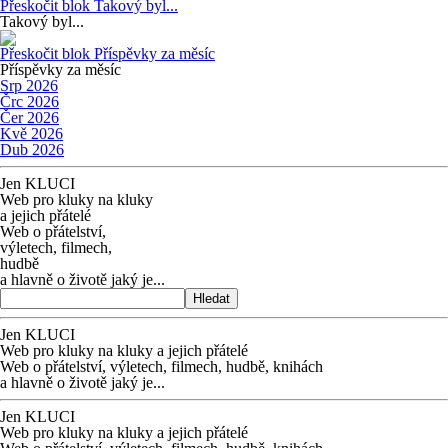
Přeskočit blok Takový byl...
Takový byl...
Přeskočit blok Příspěvky za měsíc
Příspěvky za měsíc
Srp 2026
Črc 2026
Čer 2026
Kvě 2026
Dub 2026
Jen KLUCI
Web pro kluky na kluky
a jejich přátelé
Web o přátelství,
výletech, filmech,
hudbě
a hlavně o životě jaký je...
Hledat
Jen KLUCI
Web pro kluky na kluky
a jejich přátelé
Web o přátelství,
výletech, filmech,
hudbě, knihách
a hlavně o životě jaký je...
Jen KLUCI
Web pro kluky na kluky
a jejich přátelé