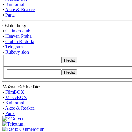
•
Knihomol
•
Akce & Reakce
•
Parta
Ostatní linky:
•
Calimeroclub
•
Heaven Praha
•
Club u Rudolfa
•
Telegram
•
Růžový slon
Hledat
Hledat
Možná ještě hledáte:
•
FilmBOX
•
MusicBOX
•
Knihomol
•
Akce & Reakce
•
Parta