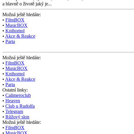
a hlavně o životě jaký je...
Možná ještě hledáte:
•
FilmBOX
•
MusicBOX
•
Knihomol
•
Akce & Reakce
•
Parta
Možná ještě hledáte:
•
FilmBOX
•
MusicBOX
•
Knihomol
•
Akce & Reakce
•
Parta
Ostatní linky:
•
Calimeroclub
•
Heaven
•
Club u Rudolfa
•
Telegram
•
Růžový slon
Možná ještě hledáte:
•
FilmBOX
•
MusicBOX