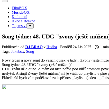
FilmBOX
MusicBOX
Knihomol
Akce a Reakce
Tajemství
▼
Song týdne: 48. UDG "zvony (ještě můžem
Publikován od
DJ BRAQ
v
Hudba
· Pondělí 24 Lis 2025 ·
1 min
Tags:
Jukebox
,
Song
Nový týden a nový song do vašich oušek je tady... Zvony (ještě mů
Song týdne: 48. UDG "zvony (ještě můžem)"
UDG znám už dlouho. A mám od nich pořád pod kůží hromadu povede
neslyšel. A singl Zvony (ještě můžem) mi je vrátil do playlistu v plné 
Přátelé rád bych vám poděkoval za úspěšnost playlistu (jeden a půl ti