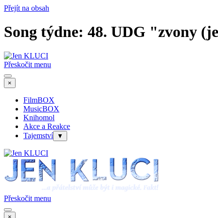
Přejít na obsah
Song týdne: 48. UDG "zvony (j
Přeskočit menu
×
FilmBOX
MusicBOX
Knihomol
Akce a Reakce
Tajemství
▼
Přeskočit menu
×