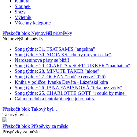
Kultura
Sloupek
Srazy
Výletník
Všechny kategorie
Přeskočit blok Nejnovější příspěvky
Nejnovější příspěvky
Song týdne: 31. TSATSAMIS "angelina"
Song týdne: 30. ADONXS "cherry on your cake"
Narozeninová párty se blíží!
Song týdne: 29. CLARITA x SOFI TUKKER "manhattan"
Song týdne: 28. MINUTE TAKER "alone"
Song týdne: 27. OCEÁN "naděje (verze 2026)
Kniha v poličce: Ivanka Devátá - Lázeňská kúra
Song týdne: 26. JANA FABIÁNOVÁ "řeka bez vody"
Song týdne: 25. CHARLOTTE GOTT "i could by mine"
Calimeroclub a tentokrát nejen jeho nářez
Přeskočit blok Takový byl...
Takový byl...
Přeskočit blok Příspěvky za měsíc
Příspěvky za měsíc