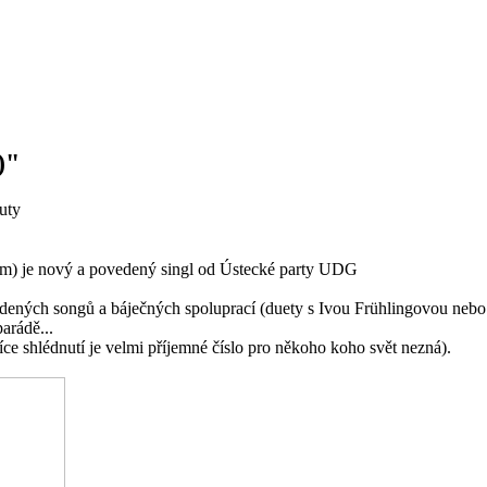
)"
uty
žem) je nový a povedený singl od Ústecké party UDG
ných songů a báječných spoluprací (duety s Ivou Frühlingovou neb
parádě...
síce shlédnutí je velmi příjemné číslo pro někoho koho svět nezná).