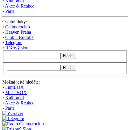
•
Knihomol
•
Akce & Reakce
•
Parta
Ostatní linky:
•
Calimeroclub
•
Heaven Praha
•
Club u Rudolfa
•
Telegram
•
Růžový slon
Hledat
Hledat
Možná ještě hledáte:
•
FilmBOX
•
MusicBOX
•
Knihomol
•
Akce & Reakce
•
Parta