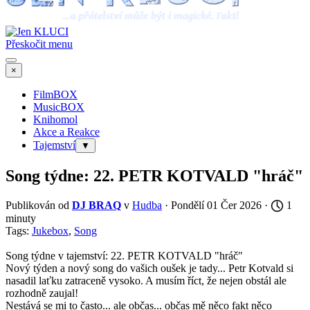
Přeskočit menu
×
FilmBOX
MusicBOX
Knihomol
Akce a Reakce
Tajemství
▼
Song týdne: 22. PETR KOTVALD "hráč"
Publikován od
DJ BRAQ
v
Hudba
· Pondělí 01 Čer 2026 ·
1
minuty
Tags:
Jukebox
,
Song
Song týdne v tajemství: 22. PETR KOTVALD "hráč"
Nový týden a nový song do vašich oušek je tady... Petr Kotvald si
nasadil laťku zatraceně vysoko. A musím říct, že nejen obstál ale
rozhodně zaujal!
Nestává se mi to často... ale občas... občas mě něco fakt něco