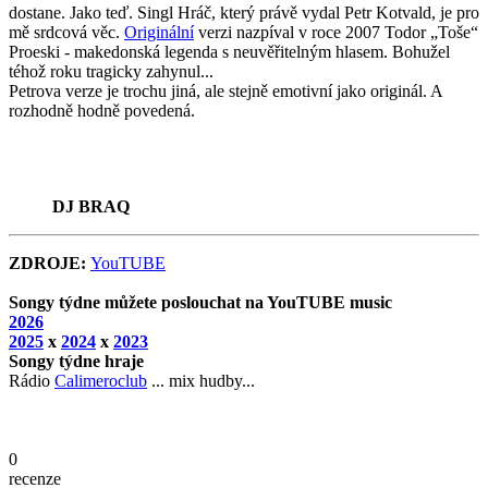
dostane. Jako teď. Singl Hráč, který právě vydal Petr Kotvald, je pro
mě srdcová věc.
Originální
verzi nazpíval v roce 2007 Todor „Toše“
Proeski - makedonská legenda s neuvěřitelným hlasem. Bohužel
téhož roku tragicky zahynul...
Petrova verze je trochu jiná, ale stejně emotivní jako originál. A
rozhodně hodně povedená.
DJ BRAQ
ZDROJE:
YouTUBE
Songy týdne můžete poslouchat na YouTUBE music
2026
2025
x
2024
x
2023
Songy týdne hraje
Rádio
Calimeroclub
... mix hudby...
0
recenze