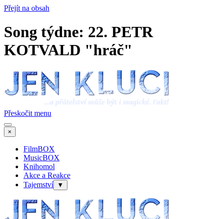
Přejít na obsah
Song týdne: 22. PETR
KOTVALD "hráč"
Přeskočit menu
×
FilmBOX
MusicBOX
Knihomol
Akce a Reakce
Tajemství
▼