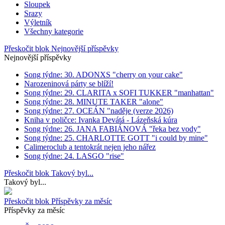
Sloupek
Srazy
Výletník
Všechny kategorie
Přeskočit blok Nejnovější příspěvky
Nejnovější příspěvky
Song týdne: 30. ADONXS "cherry on your cake"
Narozeninová párty se blíží!
Song týdne: 29. CLARITA x SOFI TUKKER "manhattan"
Song týdne: 28. MINUTE TAKER "alone"
Song týdne: 27. OCEÁN "naděje (verze 2026)
Kniha v poličce: Ivanka Devátá - Lázeňská kúra
Song týdne: 26. JANA FABIÁNOVÁ "řeka bez vody"
Song týdne: 25. CHARLOTTE GOTT "i could by mine"
Calimeroclub a tentokrát nejen jeho nářez
Song týdne: 24. LASGO "rise"
Přeskočit blok Takový byl...
Takový byl...
Přeskočit blok Příspěvky za měsíc
Příspěvky za měsíc