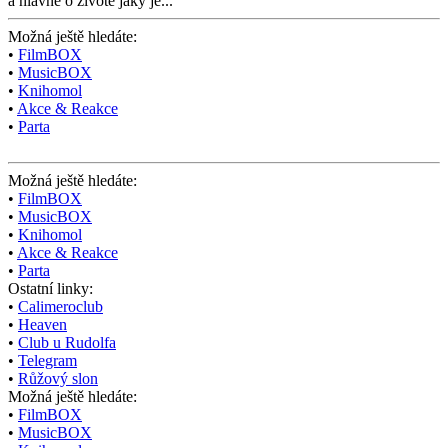
a hlavně o životě jaký je...
Možná ještě hledáte:
•
FilmBOX
•
MusicBOX
•
Knihomol
•
Akce & Reakce
•
Parta
Možná ještě hledáte:
•
FilmBOX
•
MusicBOX
•
Knihomol
•
Akce & Reakce
•
Parta
Ostatní linky:
•
Calimeroclub
•
Heaven
•
Club u Rudolfa
•
Telegram
•
Růžový slon
Možná ještě hledáte:
•
FilmBOX
•
MusicBOX