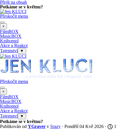
Přejít na obsah
Potkáme se v květnu?
Přeskočit menu
×
FilmBOX
MusicBOX
Knihomol
Akce a Reakce
Tajemství
▼
Přeskočit menu
×
FilmBOX
MusicBOX
Knihomol
Akce a Reakce
Tajemství
▼
Potkáme se v květnu?
Publikován od
YGraver
v
Srazy
· Pondělí 04 Kvě 2026 ·
1