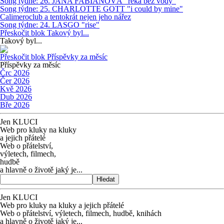
Song týdne: 26. JANA FABIÁNOVÁ "řeka bez vody"
Song týdne: 25. CHARLOTTE GOTT "i could by mine"
Calimeroclub a tentokrát nejen jeho nářez
Song týdne: 24. LASGO "rise"
Přeskočit blok Takový byl...
Takový byl...
Přeskočit blok Příspěvky za měsíc
Příspěvky za měsíc
Črc 2026
Čer 2026
Kvě 2026
Dub 2026
Bře 2026
Jen KLUCI
Web pro kluky na kluky
a jejich přátelé
Web o přátelství,
výletech, filmech,
hudbě
a hlavně o životě jaký je...
Hledat
Jen KLUCI
Web pro kluky na kluky
a jejich přátelé
Web o přátelství,
výletech, filmech,
hudbě, knihách
a hlavně o životě jaký je...