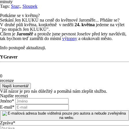
minuty
Tags:
Sraz;
,
Sloupek
Potkáme se v květnu?
Setkání Jen KLUKŮ na cestě do květnové Jaroměře... Přidáte se?
V druhé půli května, konkrétně v neděli
24. května
jedeme na výlet
"po stopách Jen KLUKŮ".
Cílem je
Jaroměř
a protože jsme pevnost Josefov před lety navštívili,
tak bychom teď zamířili do místní
výtopny
a okukovali město.
Info postupně aktualizuji.
YGraver
0
recenze
Váš názor je pro nás důležitý a pomáhá nám zlepšit službu.
Napište recenzi
Jméno
*
E-mail
*
Zpráva
*