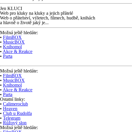
Jen KLUCI
Web pro kluky na kluky
a jejich přátelé
Web o přátelství,
výletech, filmech,
hudbě, knihách
a hlavně o životě jaký je...
Možná ještě hledáte:
•
FilmBOX
•
MusicBOX
•
Knihomol
•
Akce & Reakce
•
Parta
Možná ještě hledáte:
•
FilmBOX
•
MusicBOX
•
Knihomol
•
Akce & Reakce
•
Parta
Ostatní linky:
•
Calimeroclub
•
Heaven
•
Club u Rudolfa
•
Telegram
•
Růžový slon
Možná ještě hledáte: