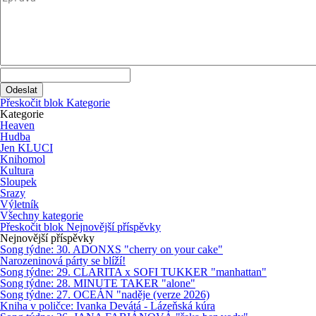
Přeskočit blok Kategorie
Kategorie
Heaven
Hudba
Jen KLUCI
Knihomol
Kultura
Sloupek
Srazy
Výletník
Všechny kategorie
Přeskočit blok Nejnovější příspěvky
Nejnovější příspěvky
Song týdne: 30. ADONXS "cherry on your cake"
Narozeninová párty se blíží!
Song týdne: 29. CLARITA x SOFI TUKKER "manhattan"
Song týdne: 28. MINUTE TAKER "alone"
Song týdne: 27. OCEÁN "naděje (verze 2026)
Kniha v poličce: Ivanka Devátá - Lázeňská kúra