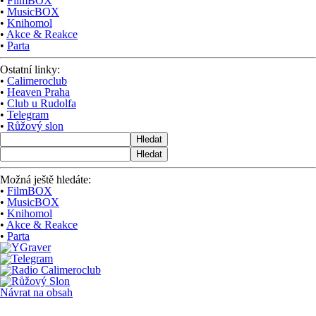
•
FilmBOX
•
MusicBOX
•
Knihomol
•
Akce & Reakce
•
Parta
Ostatní linky:
•
Calimeroclub
•
Heaven Praha
•
Club u Rudolfa
•
Telegram
•
Růžový slon
Hledat
Hledat
Možná ještě hledáte:
•
FilmBOX
•
MusicBOX
•
Knihomol
•
Akce & Reakce
•
Parta
Návrat na obsah