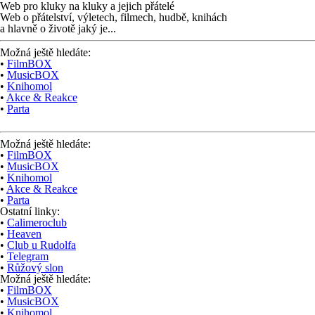
Web pro kluky na kluky
a jejich přátelé
Web o přátelství,
výletech, filmech,
hudbě, knihách
a hlavně o životě jaký je...
Možná ještě hledáte:
•
FilmBOX
•
MusicBOX
•
Knihomol
•
Akce & Reakce
•
Parta
Možná ještě hledáte:
•
FilmBOX
•
MusicBOX
•
Knihomol
•
Akce & Reakce
•
Parta
Ostatní linky:
•
Calimeroclub
•
Heaven
•
Club u Rudolfa
•
Telegram
•
Růžový slon
Možná ještě hledáte:
•
FilmBOX
•
MusicBOX
•
Knihomol