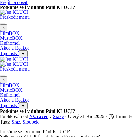
Přejít na obsah
Potkáme se i v dubnu Páni KLUCI?
Přeskočit menu
×
FilmBOX
MusicBOX
Knihomol
Akce a Reakce
Tajemství
▼
Přeskočit menu
×
FilmBOX
MusicBOX
Knihomol
Akce a Reakce
Tajemství
▼
Potkáme se i v dubnu Páni KLUCI?
Publikován od
YGraver
v
Srazy
· Úterý 31 Bře 2026 ·
1 minuty
Tags:
Sraz
,
Sloupek
Potkáme se i v dubnu Páni KLUCI?
Setkání Jen KLUKŮ v dubnové Praze... přidáte se?