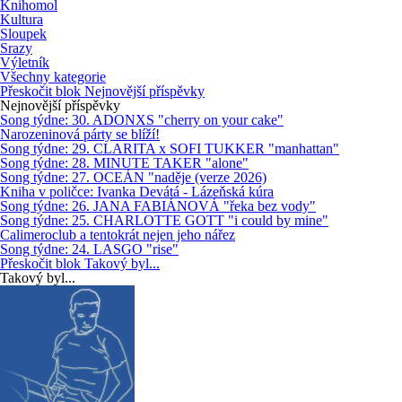
Knihomol
Kultura
Sloupek
Srazy
Výletník
Všechny kategorie
Přeskočit blok Nejnovější příspěvky
Nejnovější příspěvky
Song týdne: 30. ADONXS "cherry on your cake"
Narozeninová párty se blíží!
Song týdne: 29. CLARITA x SOFI TUKKER "manhattan"
Song týdne: 28. MINUTE TAKER "alone"
Song týdne: 27. OCEÁN "naděje (verze 2026)
Kniha v poličce: Ivanka Devátá - Lázeňská kúra
Song týdne: 26. JANA FABIÁNOVÁ "řeka bez vody"
Song týdne: 25. CHARLOTTE GOTT "i could by mine"
Calimeroclub a tentokrát nejen jeho nářez
Song týdne: 24. LASGO "rise"
Přeskočit blok Takový byl...
Takový byl...