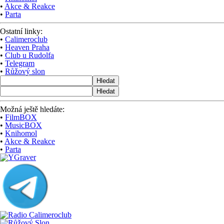
•
Akce & Reakce
•
Parta
Ostatní linky:
•
Calimeroclub
•
Heaven Praha
•
Club u Rudolfa
•
Telegram
•
Růžový slon
Hledat
Hledat
Možná ještě hledáte:
•
FilmBOX
•
MusicBOX
•
Knihomol
•
Akce & Reakce
•
Parta