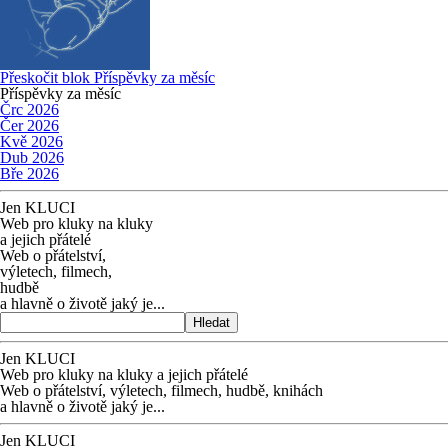
Přeskočit blok Příspěvky za měsíc
Příspěvky za měsíc
Črc 2026
Čer 2026
Kvě 2026
Dub 2026
Bře 2026
Jen KLUCI
Web pro kluky na kluky
a jejich přátelé
Web o přátelství,
výletech, filmech,
hudbě
a hlavně o životě jaký je...
Hledat
Jen KLUCI
Web pro kluky na kluky
a jejich přátelé
Web o přátelství,
výletech, filmech,
hudbě, knihách
a hlavně o životě jaký je...
Jen KLUCI