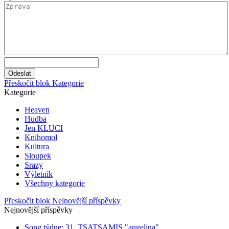
Přeskočit blok Kategorie
Kategorie
Heaven
Hudba
Jen KLUCI
Knihomol
Kultura
Sloupek
Srazy
Výletník
Všechny kategorie
Přeskočit blok Nejnovější příspěvky
Nejnovější příspěvky
Song týdne: 31. TSATSAMIS "angelina"