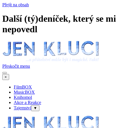
Přejít na obsah
Další (tý)deníček, který se mi
nepovedl
Přeskočit menu
×
FilmBOX
MusicBOX
Knihomol
Akce a Reakce
Tajemství
▼