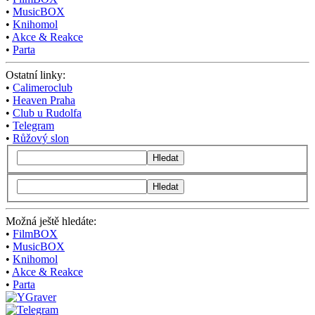
•
MusicBOX
•
Knihomol
•
Akce & Reakce
•
Parta
Ostatní linky:
•
Calimeroclub
•
Heaven Praha
•
Club u Rudolfa
•
Telegram
•
Růžový slon
Hledat
Hledat
Možná ještě hledáte:
•
FilmBOX
•
MusicBOX
•
Knihomol
•
Akce & Reakce
•
Parta