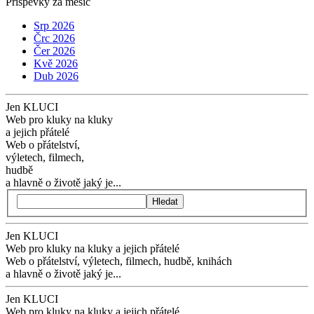
Příspěvky za měsíc
Srp 2026
Črc 2026
Čer 2026
Kvě 2026
Dub 2026
Jen KLUCI
Web pro kluky na kluky
a jejich přátelé
Web o přátelství,
výletech, filmech,
hudbě
a hlavně o životě jaký je...
Hledat
Jen KLUCI
Web pro kluky na kluky
a jejich přátelé
Web o přátelství,
výletech, filmech,
hudbě, knihách
a hlavně o životě jaký je...
Jen KLUCI
Web pro kluky na kluky
a jejich přátelé