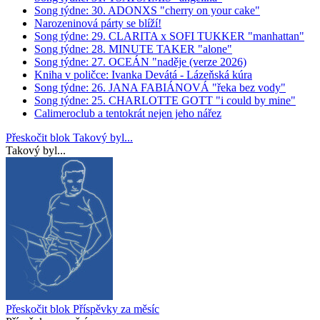
Song týdne: 30. ADONXS "cherry on your cake"
Narozeninová párty se blíží!
Song týdne: 29. CLARITA x SOFI TUKKER "manhattan"
Song týdne: 28. MINUTE TAKER "alone"
Song týdne: 27. OCEÁN "naděje (verze 2026)
Kniha v poličce: Ivanka Devátá - Lázeňská kúra
Song týdne: 26. JANA FABIÁNOVÁ "řeka bez vody"
Song týdne: 25. CHARLOTTE GOTT "i could by mine"
Calimeroclub a tentokrát nejen jeho nářez
Přeskočit blok Takový byl...
Takový byl...
Přeskočit blok Příspěvky za měsíc