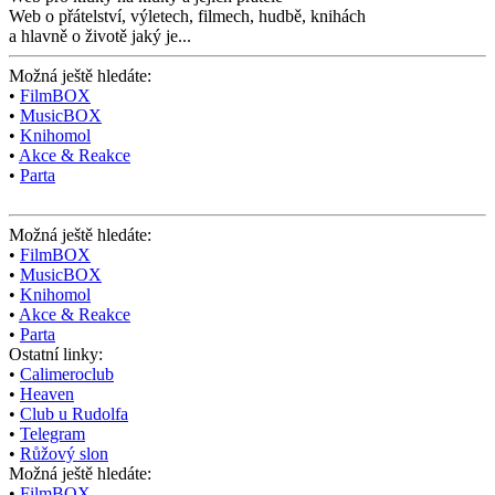
Web o přátelství,
výletech, filmech,
hudbě, knihách
a hlavně o životě jaký je...
Možná ještě hledáte:
•
FilmBOX
•
MusicBOX
•
Knihomol
•
Akce & Reakce
•
Parta
Možná ještě hledáte:
•
FilmBOX
•
MusicBOX
•
Knihomol
•
Akce & Reakce
•
Parta
Ostatní linky:
•
Calimeroclub
•
Heaven
•
Club u Rudolfa
•
Telegram
•
Růžový slon
Možná ještě hledáte:
•
FilmBOX